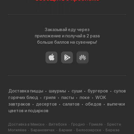
Заказывай еду через
приложение и получай в 2 раза
больше баллов на сувениры!
Доставка пиццы
шаурмы
суши
бургеров
супов
горячих блюд
гриля
пасты
поке
WOK
завтраков
десертов
салатов
обедов
выпечки
цветов и подарков
Доставка в Минске
Витебске
Гродно
Гомеле
Бресте
Могилёве
Барановичах
Барани
Белоозерске
Березе