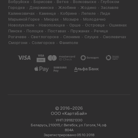
Бобруйске
Борисове
Ветке
Волковыске
Глубоком
Городке
Дзержинске
Жлобине
Жодино
Заславле
Калинковичах
Каменце
Кобрине
Лепеле
Лиде
Марьиной Горке
Миорах
Мозыре
Молодечно
Новолукомле
Новополоцке
Орше
Островце
Ошмянах
Пинске
Полоцке
Поставах
Пружанах
Речице
Рогачеве
Светлогорске
Слониме
Слуцке
Смолевичах
Сморгони
Солигорске
Фаниполе
© 2016−2026
ООО «КартэБай»
УНП 391821330
Беларусь, 210015, г. Витебск, ул. Гоголя, 14, оф.
804А
Зарегистрировано 05.10.2018