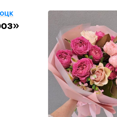
лоцк
роз»