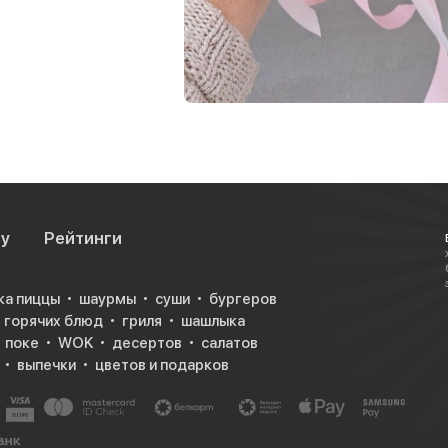
су
Рейтинги
ка пиццы
шаурмы
суши
бургеров
горячих блюд
гриля
шашлыка
поке
WOK
десертов
салатов
выпечки
цветов и подарков