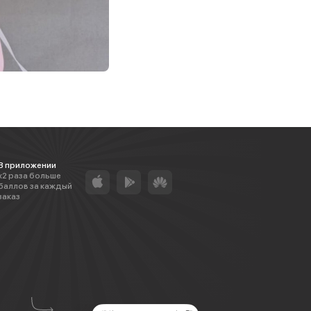
В приложении
х2 раза больше
баллов за каждый
заказ