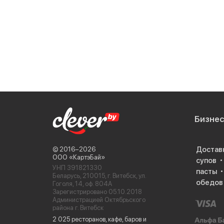
Бизне
Достав
© 2016−2026
ООО «КартэБай»
супов
УНП 391821330
пасты
Беларусь, 210015, г. Витебск, ул.
обедов
Гоголя, 14, оф. 804А
Зарегистрировано 05.10.2018
Администрацией Октябрьского
района г. Витебск
2 025 ресторанов, кафе, баров и