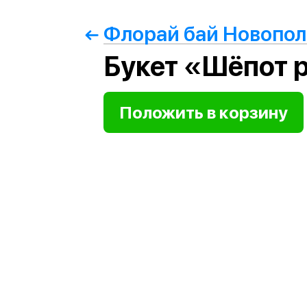
Флорай бай Новопо
Букет «Шёпот 