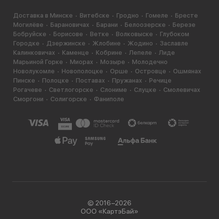
Доставка в Минске
Витебске
Гродно
Гомеле
Бресте
Могилёве
Барановичах
Барани
Белоозерске
Березе
Бобруйске
Борисове
Ветке
Волковыске
Глубоком
Городке
Дзержинске
Жлобине
Жодино
Заславле
Калинковичах
Каменце
Кобрине
Лепеле
Лиде
Марьиной Горке
Миорах
Мозыре
Молодечно
Новолукомле
Новополоцке
Орше
Островце
Ошмянах
Пинске
Полоцке
Поставах
Пружанах
Речице
Рогачеве
Светлогорске
Слониме
Слуцке
Смолевичах
Сморгони
Солигорске
Фаниполе
© 2016−2026
ООО «КартэБай»