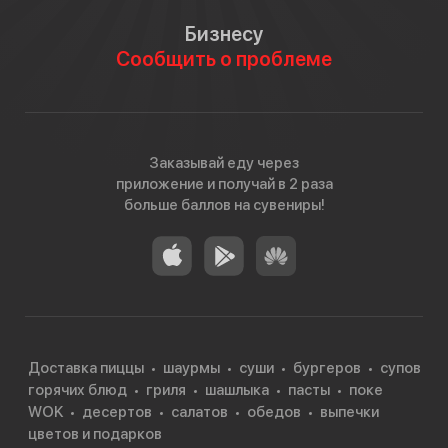
Бизнесу
Сообщить о проблеме
Заказывай еду через
приложение и получай в 2 раза
больше баллов на сувениры!
Доставка пиццы
шаурмы
суши
бургеров
супов
горячих блюд
гриля
шашлыка
пасты
поке
WOK
десертов
салатов
обедов
выпечки
цветов и подарков