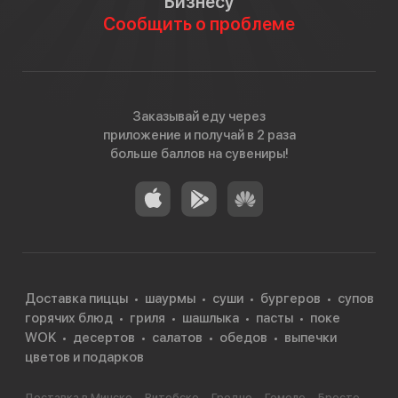
Бизнесу
Сообщить о проблеме
Заказывай еду через
приложение и получай в 2 раза
больше баллов на сувениры!
Доставка пиццы
шаурмы
суши
бургеров
супов
горячих блюд
гриля
шашлыка
пасты
поке
WOK
десертов
салатов
обедов
выпечки
цветов и подарков
Доставка в Минске
Витебске
Гродно
Гомеле
Бресте