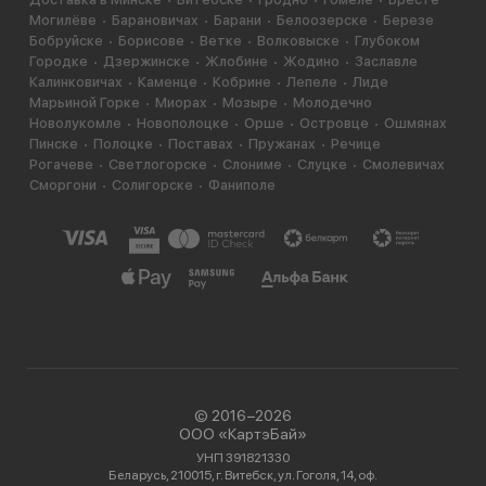
Могилёве
Барановичах
Барани
Белоозерске
Березе
Бобруйске
Борисове
Ветке
Волковыске
Глубоком
Городке
Дзержинске
Жлобине
Жодино
Заславле
Калинковичах
Каменце
Кобрине
Лепеле
Лиде
Марьиной Горке
Миорах
Мозыре
Молодечно
Новолукомле
Новополоцке
Орше
Островце
Ошмянах
Пинске
Полоцке
Поставах
Пружанах
Речице
Рогачеве
Светлогорске
Слониме
Слуцке
Смолевичах
Сморгони
Солигорске
Фаниполе
© 2016−2026
ООО «КартэБай»
УНП 391821330
Беларусь, 210015, г. Витебск, ул. Гоголя, 14, оф.