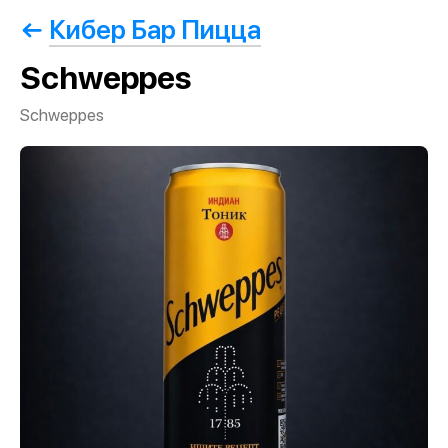
Кибер Бар Пицца
Schweppes
Schweppes