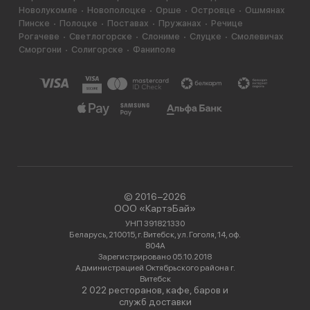
Новолукомле
Новополоцке
Орше
Островце
Ошмянах
Пинске
Полоцке
Поставах
Пружанах
Речице
Рогачеве
Светлогорске
Слониме
Слуцке
Смолевичах
Сморгони
Солигорске
Фаниполе
© 2016−2026
ООО «КартэБай»
УНП 391821330
Беларусь, 210015, г. Витебск, ул. Гоголя, 14, оф.
804А
Зарегистрировано 05.10.2018
Администрацией Октябрьского района г.
Витебск
2 022 ресторанов, кафе, баров и
служб доставки