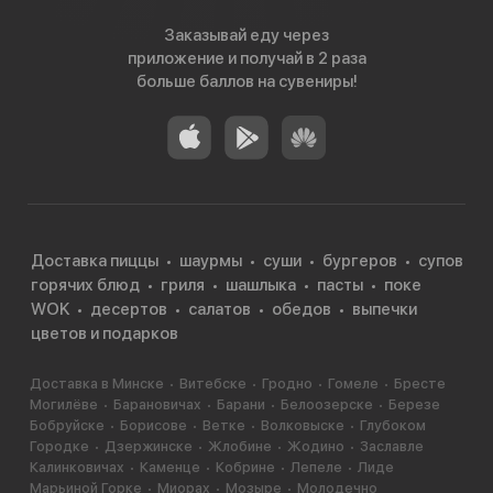
Заказывай еду через
приложение и получай в 2 раза
больше баллов на сувениры!
Доставка пиццы
шаурмы
суши
бургеров
супов
горячих блюд
гриля
шашлыка
пасты
поке
WOK
десертов
салатов
обедов
выпечки
цветов и подарков
Доставка в Минске
Витебске
Гродно
Гомеле
Бресте
Могилёве
Барановичах
Барани
Белоозерске
Березе
Бобруйске
Борисове
Ветке
Волковыске
Глубоком
Городке
Дзержинске
Жлобине
Жодино
Заславле
Калинковичах
Каменце
Кобрине
Лепеле
Лиде
Марьиной Горке
Миорах
Мозыре
Молодечно