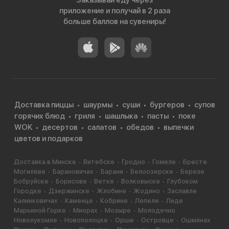
Заказывай еду через
приложение и получай в 2 раза
больше баллов на сувениры!
Доставка пиццы
шаурмы
суши
бургеров
супов
горячих блюд
гриля
шашлыка
пасты
поке
WOK
десертов
салатов
обедов
выпечки
цветов и подарков
Доставка в Минске
Витебске
Гродно
Гомеле
Бресте
Могилёве
Барановичах
Барани
Белоозерске
Березе
Бобруйске
Борисове
Ветке
Волковыске
Глубоком
Городке
Дзержинске
Жлобине
Жодино
Заславле
Калинковичах
Каменце
Кобрине
Лепеле
Лиде
Марьиной Горке
Миорах
Мозыре
Молодечно
Новолукомле
Новополоцке
Орше
Островце
Ошмянах