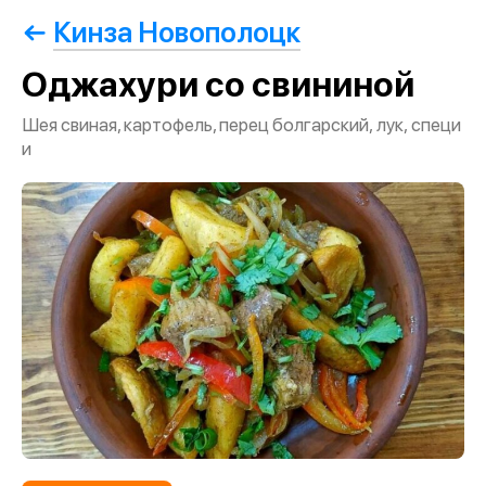
Кинза Новополоцк
Оджахури со свининой
Шея свиная, картофель, перец болгарский, лук, специ
и