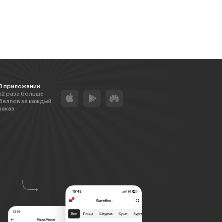
В приложении
х2 раза больше
баллов за каждый
заказ