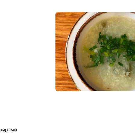
ихиртмы