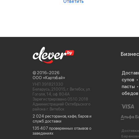
Ответить
Бизне
Достав
© 2016−2026
ООО «КартэБай»
супов
УНП 391821330
пасты
Беларусь, 210015, г. Витебск, ул.
обедов
Гоголя, 14, оф. 804А
Зарегистрировано 05.10.2018
Администрацией Октябрьского
района г. Витебск
2 024 ресторанов, кафе, баров и
служб доставки
135 407 проверенных отзывов о
Доставка
заведениях
Баранов