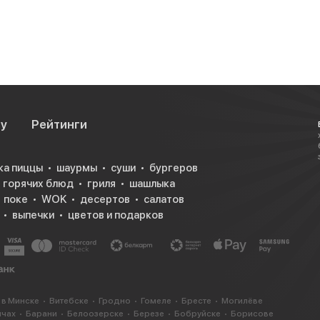
су
Рейтинги
ка пиццы
шаурмы
суши
бургеров
горячих блюд
гриля
шашлыка
поке
WOK
десертов
салатов
выпечки
цветов и подарков
 в Минске
Витебске
Гродно
Гомеле
Бресте
Могилёве
ичах
Барани
Белоозерске
Березе
Бобруйске
Борисове