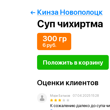
Кинза Новополоцк
Суп чихиртма
300 гр
6 руб.
Оценки клиентов
Мори Батьков
07.04.2025 15:28
К сожалению далеко до супа ч