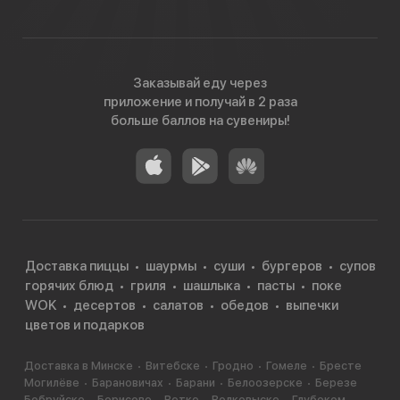
Заказывай еду через
приложение и получай в 2 раза
больше баллов на сувениры!
Доставка пиццы
шаурмы
суши
бургеров
супов
горячих блюд
гриля
шашлыка
пасты
поке
WOK
десертов
салатов
обедов
выпечки
цветов и подарков
Доставка в Минске
Витебске
Гродно
Гомеле
Бресте
Могилёве
Барановичах
Барани
Белоозерске
Березе
Бобруйске
Борисове
Ветке
Волковыске
Глубоком