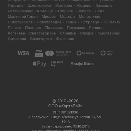
Городке
Дзержинске
Жлобине
Жодино
Заславле
Калинковичах
Каменце
Кобрине
Лепеле
Лиде
Марьиной Горке
Миорах
Мозыре
Молодечно
Новолукомле
Новополоцке
Орше
Островце
Ошмянах
Пинске
Полоцке
Поставах
Пружанах
Речице
Рогачеве
Светлогорске
Слониме
Слуцке
Смолевичах
Сморгони
Солигорске
Фаниполе
© 2016−2026
ООО «КартэБай»
УНП 391821330
Беларусь, 210015, г. Витебск, ул. Гоголя, 14, оф.
804А
Зарегистрировано 05.10.2018