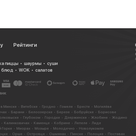
су
Рейтинги
ка пиццы
шаурмы
суши
х блюд
WOK
салатов
 в Минске
Витебске
Гродно
Гомеле
Бресте
Могилёве
ичах
Барани
Белоозерске
Березе
Бобруйске
Борисове
олковыске
Глубоком
Городке
Дзержинске
Жлобине
Жодино
Калинковичах
Каменце
Кобрине
Лепеле
Лиде
 Горке
Миорах
Мозыре
Молодечно
Новолукомле
оцке
Орше
Островце
Ошмянах
Пинске
Полоцке
Поставах