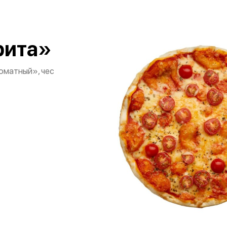
рита»
оматный», чес