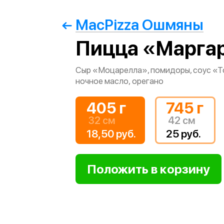
MacPizza Ошмяны
Пицца «Марга
Сыр «Моцарелла», помидоры, соус «Т
ночное масло, орегано
405 г
745 г
32 см
42 см
18,50 руб.
25 руб.