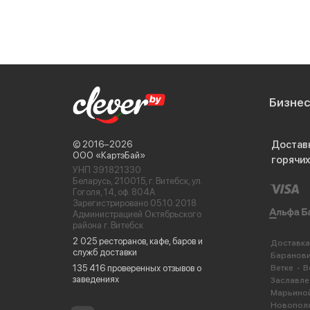
Бизне
Достав
© 2016−2026
ООО «КартэБай»
горячи
УНП 391821330
Беларусь, 210015, г. Витебск, ул.
Гоголя, 14, оф. 804А
Зарегистрировано 05.10.2018
Администрацией Октябрьского
района г. Витебск
2 025 ресторанов, кафе, баров и
Доставка
служб доставки
Баранов
135 416 проверенных отзывов о
Ветке
В
заведениях
Заславле
Марьиной
Новопол