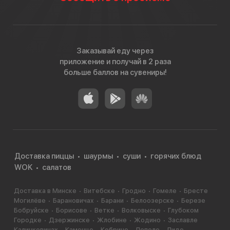
Заказывай еду через
приложение и получай в 2 раза
больше баллов на сувениры!
Доставка пиццы
шаурмы
суши
горячих блюд
WOK
салатов
Доставка в Минске
Витебске
Гродно
Гомеле
Бресте
Могилёве
Барановичах
Барани
Белоозерске
Березе
Бобруйске
Борисове
Ветке
Волковыске
Глубоком
Городке
Дзержинске
Жлобине
Жодино
Заславле
Калинковичах
Каменце
Кобрине
Лепеле
Лиде