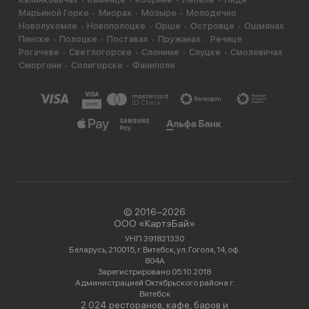
Марьиной Горке
Миорах
Мозыре
Молодечно
Новолукомле
Новополоцке
Орше
Островце
Ошмянах
Пинске
Полоцке
Поставах
Пружанах
Речице
Рогачеве
Светлогорске
Слониме
Слуцке
Смолевичах
Сморгони
Солигорске
Фаниполе
© 2016−2026
ООО «КартэБай»
УНП 391821330
Беларусь, 210015, г. Витебск, ул. Гоголя, 14, оф.
804А
Зарегистрировано 05.10.2018
Администрацией Октябрьского района г.
Витебск
2 024 ресторанов, кафе, баров и