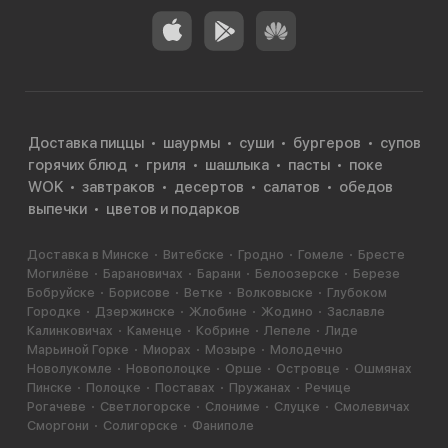
Доставка пиццы
шаурмы
суши
бургеров
супов
горячих блюд
гриля
шашлыка
пасты
поке
WOK
завтраков
десертов
салатов
обедов
выпечки
цветов и подарков
Доставка в Минске
Витебске
Гродно
Гомеле
Бресте
Могилёве
Барановичах
Барани
Белоозерске
Березе
Бобруйске
Борисове
Ветке
Волковыске
Глубоком
Городке
Дзержинске
Жлобине
Жодино
Заславле
Калинковичах
Каменце
Кобрине
Лепеле
Лиде
Марьиной Горке
Миорах
Мозыре
Молодечно
Новолукомле
Новополоцке
Орше
Островце
Ошмянах
Пинске
Полоцке
Поставах
Пружанах
Речице
Рогачеве
Светлогорске
Слониме
Слуцке
Смолевичах
Сморгони
Солигорске
Фаниполе