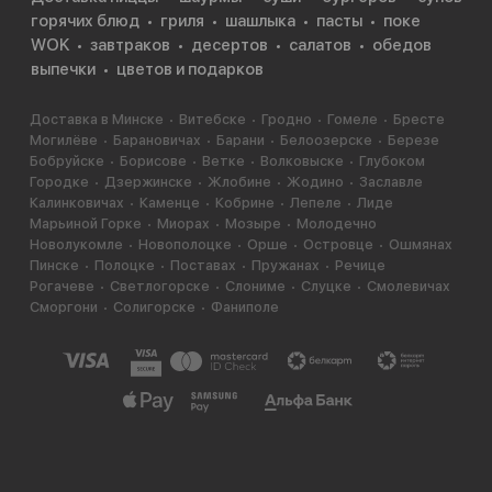
горячих блюд
гриля
шашлыка
пасты
поке
WOK
завтраков
десертов
салатов
обедов
выпечки
цветов и подарков
Доставка в Минске
Витебске
Гродно
Гомеле
Бресте
Могилёве
Барановичах
Барани
Белоозерске
Березе
Бобруйске
Борисове
Ветке
Волковыске
Глубоком
Городке
Дзержинске
Жлобине
Жодино
Заславле
Калинковичах
Каменце
Кобрине
Лепеле
Лиде
Марьиной Горке
Миорах
Мозыре
Молодечно
Новолукомле
Новополоцке
Орше
Островце
Ошмянах
Пинске
Полоцке
Поставах
Пружанах
Речице
Рогачеве
Светлогорске
Слониме
Слуцке
Смолевичах
Сморгони
Солигорске
Фаниполе