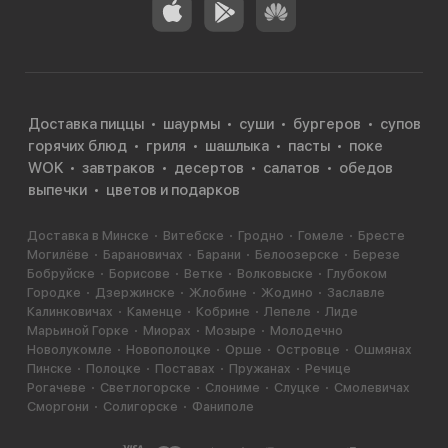
Доставка пиццы
шаурмы
суши
бургеров
супов
горячих блюд
гриля
шашлыка
пасты
поке
WOK
завтраков
десертов
салатов
обедов
выпечки
цветов и подарков
Доставка в Минске
Витебске
Гродно
Гомеле
Бресте
Могилёве
Барановичах
Барани
Белоозерске
Березе
Бобруйске
Борисове
Ветке
Волковыске
Глубоком
Городке
Дзержинске
Жлобине
Жодино
Заславле
Калинковичах
Каменце
Кобрине
Лепеле
Лиде
Марьиной Горке
Миорах
Мозыре
Молодечно
Новолукомле
Новополоцке
Орше
Островце
Ошмянах
Пинске
Полоцке
Поставах
Пружанах
Речице
Рогачеве
Светлогорске
Слониме
Слуцке
Смолевичах
Сморгони
Солигорске
Фаниполе