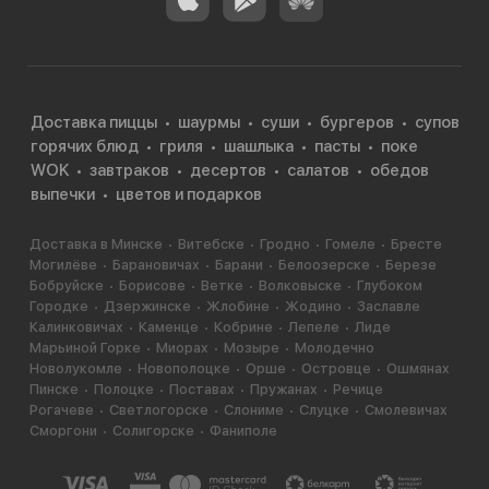
Доставка пиццы
шаурмы
суши
бургеров
супов
горячих блюд
гриля
шашлыка
пасты
поке
WOK
завтраков
десертов
салатов
обедов
выпечки
цветов и подарков
Доставка в Минске
Витебске
Гродно
Гомеле
Бресте
Могилёве
Барановичах
Барани
Белоозерске
Березе
Бобруйске
Борисове
Ветке
Волковыске
Глубоком
Городке
Дзержинске
Жлобине
Жодино
Заславле
Калинковичах
Каменце
Кобрине
Лепеле
Лиде
Марьиной Горке
Миорах
Мозыре
Молодечно
Новолукомле
Новополоцке
Орше
Островце
Ошмянах
Пинске
Полоцке
Поставах
Пружанах
Речице
Рогачеве
Светлогорске
Слониме
Слуцке
Смолевичах
Сморгони
Солигорске
Фаниполе