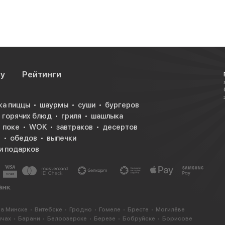
су
Рейтинги
ка пиццы
шаурмы
суши
бургеров
горячих блюд
гриля
шашлыка
поке
WOK
завтраков
десертов
в
обедов
выпечки
и подарков
 в Минске
Витебске
Гродно
Гомеле
Бресте
Могилёве
ичах
Барани
Белоозерске
Березе
Бобруйске
Борисове