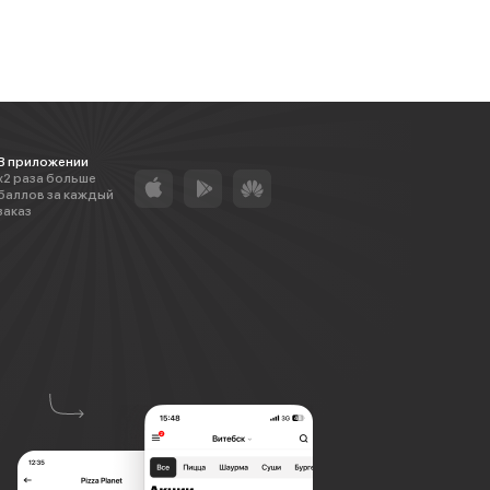
В приложении
х2 раза больше
баллов за каждый
заказ