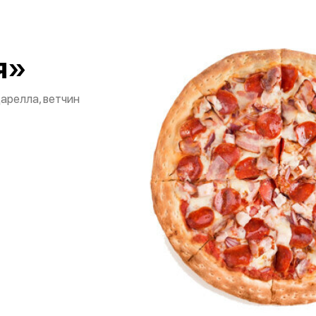
я»
царелла, ветчин