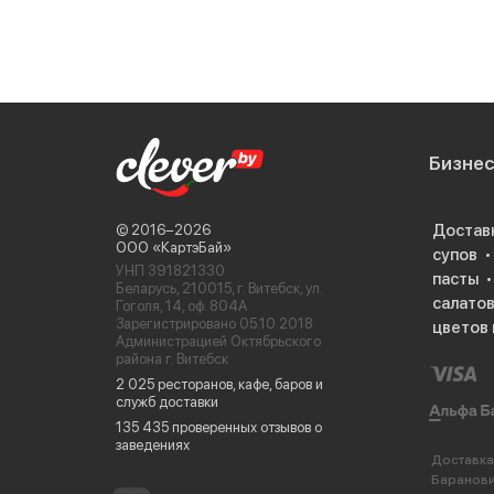
Бизне
Достав
© 2016−2026
ООО «КартэБай»
супов
УНП 391821330
пасты
Беларусь, 210015, г. Витебск, ул.
салато
Гоголя, 14, оф. 804А
Зарегистрировано 05.10.2018
цветов 
Администрацией Октябрьского
района г. Витебск
2 025 ресторанов, кафе, баров и
служб доставки
135 435 проверенных отзывов о
заведениях
Доставка
Баранов