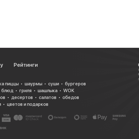
су
Рейтинги
ка пиццы
шаурмы
суши
бургеров
х блюд
гриля
шашлыка
WOK
ков
десертов
салатов
обедов
и
цветов и подарков