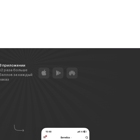
В приложении
х2 раза больше
баллов за каждый
заказ