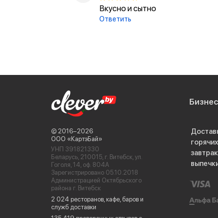
Вкусно и сытно
Ответить
Бизне
Достав
© 2016−2026
ООО «КартэБай»
горячи
УНП 391821330
завтра
Беларусь, 210015, г. Витебск, ул.
выпечк
Гоголя, 14, оф. 804А
Зарегистрировано 05.10.2018
Администрацией Октябрьского
района г. Витебск
2 024 ресторанов, кафе, баров и
служб доставки