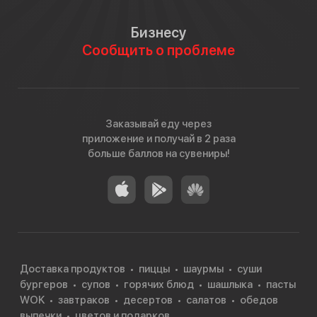
Бизнесу
Сообщить о проблеме
Заказывай еду через
приложение и получай в 2 раза
больше баллов на сувениры!
Доставка продуктов
пиццы
шаурмы
суши
бургеров
супов
горячих блюд
шашлыка
пасты
WOK
завтраков
десертов
салатов
обедов
выпечки
цветов и подарков