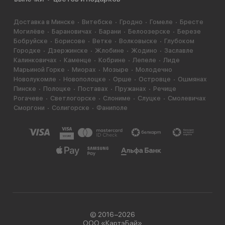
Доставка в Минске
Витебске
Гродно
Гомеле
Бресте
Могилёве
Барановичах
Барани
Белоозерске
Березе
Бобруйске
Борисове
Ветке
Волковыске
Глубоком
Городке
Дзержинске
Жлобине
Жодино
Заславле
Калинковичах
Каменце
Кобрине
Лепеле
Лиде
Марьиной Горке
Миорах
Мозыре
Молодечно
Новолукомле
Новополоцке
Орше
Островце
Ошмянах
Пинске
Полоцке
Поставах
Пружанах
Речице
Рогачеве
Светлогорске
Слониме
Слуцке
Смолевичах
Сморгони
Солигорске
Фаниполе
© 2016−2026
ООО «КартэБай»