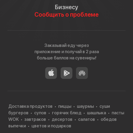
Бизнесу
Сообщить о проблеме
Заказывай еду через
приложение и получай в 2 раза
больше баллов на сувениры!
Доставка продуктов
пиццы
шаурмы
суши
бургеров
супов
горячих блюд
шашлыка
пасты
WOK
завтраков
десертов
салатов
обедов
выпечки
цветов и подарков