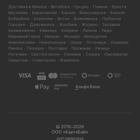
Доставка в Минске
Витебске
Гродно
Гомеле
Бресте
Могилёве
Барановичах
Барани
Белоозерске
Березе
Бобруйске
Борисове
Ветке
Волковыске
Глубоком
Городке
Дзержинске
Жлобине
Жодино
Заславле
Калинковичах
Каменце
Кобрине
Лепеле
Лиде
Марьиной Горке
Миорах
Мозыре
Молодечно
Новолукомле
Новополоцке
Орше
Островце
Ошмянах
Пинске
Полоцке
Поставах
Пружанах
Речице
Рогачеве
Светлогорске
Слониме
Слуцке
Смолевичах
Сморгони
Солигорске
Фаниполе
© 2016−2026
ООО «КартэБай»
УНП 391821330