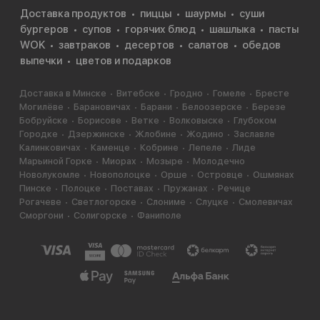
Доставка продуктов
пиццы
шаурмы
суши
бургеров
супов
горячих блюд
шашлыка
пасты
WOK
завтраков
десертов
салатов
обедов
выпечки
цветов и подарков
Доставка в Минске
Витебске
Гродно
Гомеле
Бресте
Могилёве
Барановичах
Барани
Белоозерске
Березе
Бобруйске
Борисове
Ветке
Волковыске
Глубоком
Городке
Дзержинске
Жлобине
Жодино
Заславле
Калинковичах
Каменце
Кобрине
Лепеле
Лиде
Марьиной Горке
Миорах
Мозыре
Молодечно
Новолукомле
Новополоцке
Орше
Островце
Ошмянах
Пинске
Полоцке
Поставах
Пружанах
Речице
Рогачеве
Светлогорске
Слониме
Слуцке
Смолевичах
Сморгони
Солигорске
Фаниполе