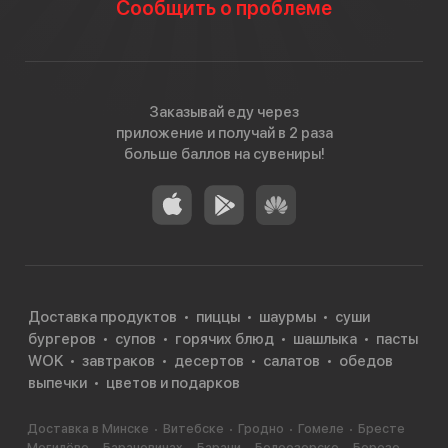
Сообщить о проблеме
Заказывай еду через
приложение и получай в 2 раза
больше баллов на сувениры!
Доставка продуктов
пиццы
шаурмы
суши
бургеров
супов
горячих блюд
шашлыка
пасты
WOK
завтраков
десертов
салатов
обедов
выпечки
цветов и подарков
Доставка в Минске
Витебске
Гродно
Гомеле
Бресте
Могилёве
Барановичах
Барани
Белоозерске
Березе