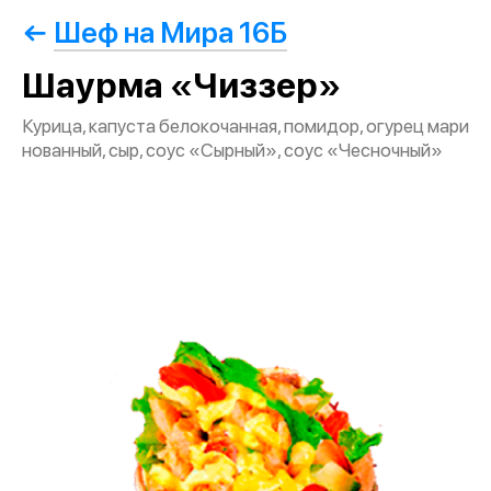
Шеф на Мира 16Б
Шаурма «Чиззер»
Курица, капуста белокочанная, помидор, огурец мари
нованный, сыр, соус «Сырный», соус «Чесночный»