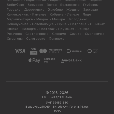
Бобруйске
Борисове
Ветке
Волковыске
Глубоком
Городке
Дзержинске
Жлобине
Жодино
Заславле
Калинковичах
Каменце
Кобрине
Лепеле
Лиде
Марьиной Горке
Миорах
Мозыре
Молодечно
Новолукомле
Новополоцке
Орше
Островце
Ошмянах
Пинске
Полоцке
Поставах
Пружанах
Речице
Рогачеве
Светлогорске
Слониме
Слуцке
Смолевичах
Сморгони
Солигорске
Фаниполе
© 2016−2026
ООО «КартэБай»
УНП 391821330
Беларусь, 210015, г. Витебск, ул. Гоголя, 14, оф.
804А