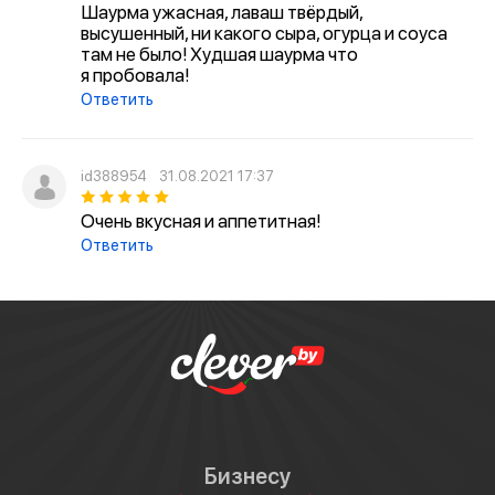
Шаурма ужасная, лаваш твёрдый,
высушенный, ни какого сыра, огурца и соуса
там не было! Худшая шаурма что
я пробовала!
Ответить
id388954
31.08.2021 17:37
Очень вкусная и аппетитная!
Ответить
Бизнесу