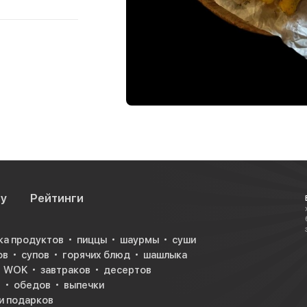
су
Рейтинги
ка продуктов
пиццы
шаурмы
суши
ов
супов
горячих блюд
шашлыка
WOK
завтраков
десертов
в
обедов
выпечки
и подарков