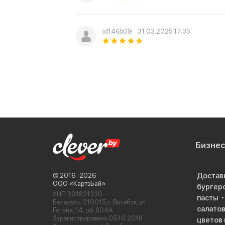
id146509
31.03.2025 17:35
Бизне
Достав
© 2016−2026
ООО «КартэБай»
бургер
УНП 391821330
пасты
Беларусь, 210015, г. Витебск, ул.
салато
Гоголя, 14, оф. 804А
Зарегистрировано 05.10.2018
цветов 