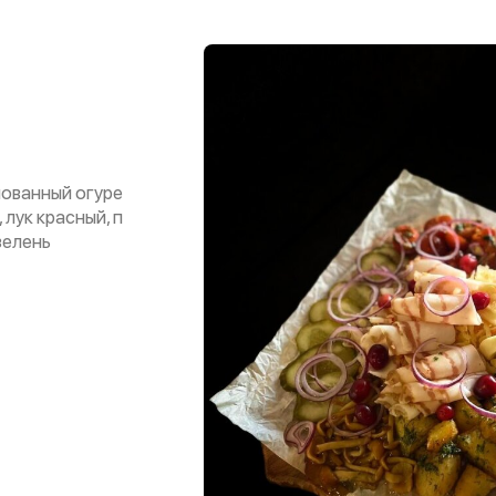
нованный огуре
 лук красный, п
зелень