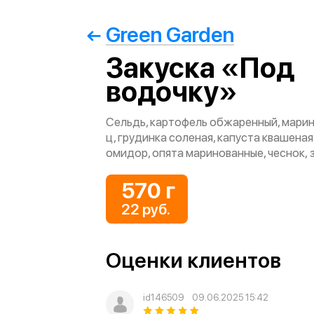
Green Garden
Закуска «Под
водочку»
Сельдь, картофель обжаренный, мари
ц, грудинка соленая, капуста квашеная,
омидор, опята маринованные, чеснок, 
570 г
22 руб.
Оценки клиентов
id146509
09.06.2025 15:42