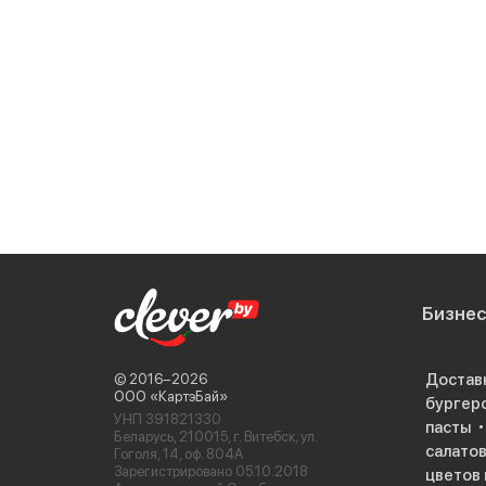
Бизне
Достав
© 2016−2026
ООО «КартэБай»
бургер
УНП 391821330
пасты
Беларусь, 210015, г. Витебск, ул.
салато
Гоголя, 14, оф. 804А
Зарегистрировано 05.10.2018
цветов 