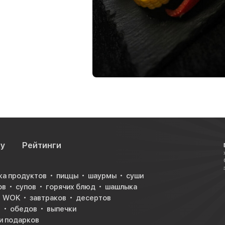
су
Рейтинги
ка продуктов
пиццы
шаурмы
суши
ов
супов
горячих блюд
шашлыка
WOK
завтраков
десертов
в
обедов
выпечки
и подарков