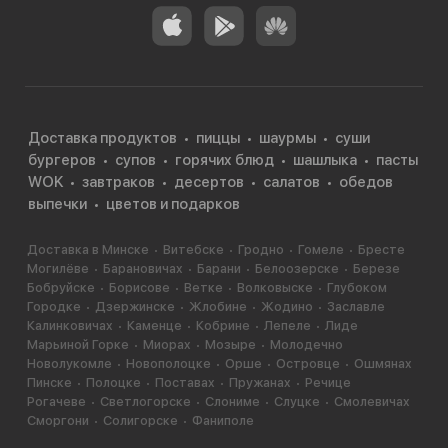
Доставка продуктов
пиццы
шаурмы
суши
бургеров
супов
горячих блюд
шашлыка
пасты
WOK
завтраков
десертов
салатов
обедов
выпечки
цветов и подарков
Доставка в Минске
Витебске
Гродно
Гомеле
Бресте
Могилёве
Барановичах
Барани
Белоозерске
Березе
Бобруйске
Борисове
Ветке
Волковыске
Глубоком
Городке
Дзержинске
Жлобине
Жодино
Заславле
Калинковичах
Каменце
Кобрине
Лепеле
Лиде
Марьиной Горке
Миорах
Мозыре
Молодечно
Новолукомле
Новополоцке
Орше
Островце
Ошмянах
Пинске
Полоцке
Поставах
Пружанах
Речице
Рогачеве
Светлогорске
Слониме
Слуцке
Смолевичах
Сморгони
Солигорске
Фаниполе