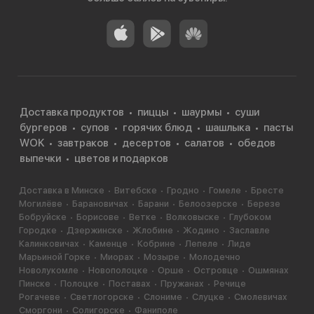
Доставка продуктов
пиццы
шаурмы
суши
бургеров
супов
горячих блюд
шашлыка
пасты
WOK
завтраков
десертов
салатов
обедов
выпечки
цветов и подарков
Доставка в Минске
Витебске
Гродно
Гомеле
Бресте
Могилёве
Барановичах
Барани
Белоозерске
Березе
Бобруйске
Борисове
Ветке
Волковыске
Глубоком
Городке
Дзержинске
Жлобине
Жодино
Заславле
Калинковичах
Каменце
Кобрине
Лепеле
Лиде
Марьиной Горке
Миорах
Мозыре
Молодечно
Новолукомле
Новополоцке
Орше
Островце
Ошмянах
Пинске
Полоцке
Поставах
Пружанах
Речице
Рогачеве
Светлогорске
Слониме
Слуцке
Смолевичах
Сморгони
Солигорске
Фаниполе