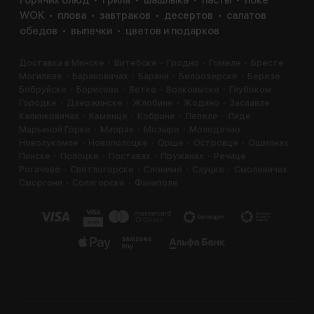
WOK
плова
завтраков
десертов
салатов
обедов
выпечки
цветов и подарков
Доставка в Минске
Витебске
Гродно
Гомеле
Бресте
Могилёве
Барановичах
Барани
Белоозерске
Березе
Бобруйске
Борисове
Ветке
Волковыске
Глубоком
Городке
Дзержинске
Жлобине
Жодино
Заславле
Калинковичах
Каменце
Кобрине
Лепеле
Лиде
Марьиной Горке
Миорах
Мозыре
Молодечно
Новолукомле
Новополоцке
Орше
Островце
Ошмянах
Пинске
Полоцке
Поставах
Пружанах
Речице
Рогачеве
Светлогорске
Слониме
Слуцке
Смолевичах
Сморгони
Солигорске
Фаниполе