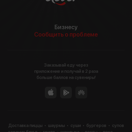
Бизнесу
Сообщить о проблеме
Заказывай еду через
приложение и получай в 2 раза
больше баллов на сувениры!
Доставка пиццы
шаурмы
суши
бургеров
супов
горячих блюд
гриля
шашлыка
пасты
поке