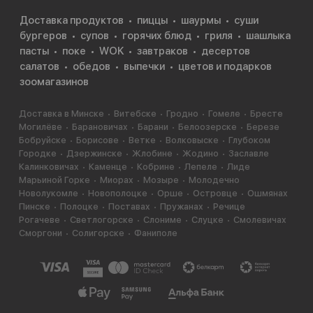
Доставка продуктов
пиццы
шаурмы
суши
бургеров
супов
горячих блюд
гриля
шашлыка
пасты
поке
WOK
завтраков
десертов
салатов
обедов
выпечки
цветов и подарков
зоомагазинов
Доставка в Минске
Витебске
Гродно
Гомеле
Бресте
Могилёве
Барановичах
Барани
Белоозерске
Березе
Бобруйске
Борисове
Ветке
Волковыске
Глубоком
Городке
Дзержинске
Жлобине
Жодино
Заславле
Калинковичах
Каменце
Кобрине
Лепеле
Лиде
Марьиной Горке
Миорах
Мозыре
Молодечно
Новолукомле
Новополоцке
Орше
Островце
Ошмянах
Пинске
Полоцке
Поставах
Пружанах
Речице
Рогачеве
Светлогорске
Слониме
Слуцке
Смолевичах
Сморгони
Солигорске
Фаниполе