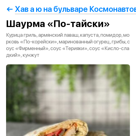
Хав а ю на бульваре Космонавто
Шаурма «По-тайски»
Курица гриль, армянский лаваш, капуста, помидор, мо
рковь «По-корейски», маринованный огурец, грибы, с
оус «Фирменный», соус «Терияки», соус «Кисло-сла
дкий», кунжут