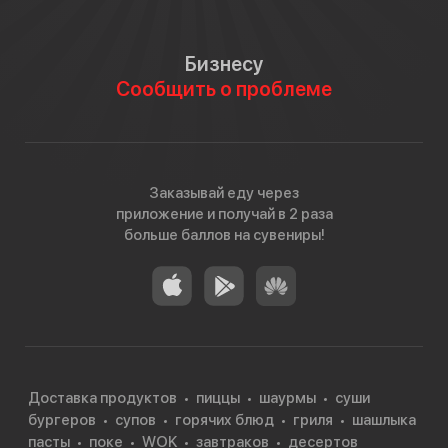
Бизнесу
Сообщить о проблеме
Заказывай еду через
приложение и получай в 2 раза
больше баллов на сувениры!
Доставка продуктов
пиццы
шаурмы
суши
бургеров
супов
горячих блюд
гриля
шашлыка
пасты
поке
WOK
завтраков
десертов