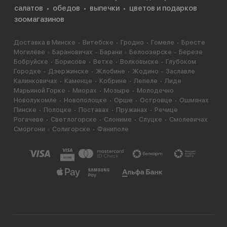
салатов
обедов
выпечки
цветов и подарков
зоомагазинов
Доставка в Минске
Витебске
Гродно
Гомеле
Бресте
Могилёве
Барановичах
Барани
Белоозерске
Березе
Бобруйске
Борисове
Ветке
Волковыске
Глубоком
Городке
Дзержинске
Жлобине
Жодино
Заславле
Калинковичах
Каменце
Кобрине
Лепеле
Лиде
Марьиной Горке
Миорах
Мозыре
Молодечно
Новолукомле
Новополоцке
Орше
Островце
Ошмянах
Пинске
Полоцке
Поставах
Пружанах
Речице
Рогачеве
Светлогорске
Слониме
Слуцке
Смолевичах
Сморгони
Солигорске
Фаниполе