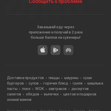
Сообщить о проблеме
Заказывай еду через
приложение и получай в 2 раза
больше баллов на сувениры!
Доставка продуктов
пиццы
шаурмы
суши
бургеров
супов
горячих блюд
гриля
шашлыка
пасты
поке
WOK
завтраков
десертов
салатов
обедов
выпечки
цветов и подарков
зоомагазинов
Доставка в Минске
Витебске
Гродно
Гомеле
Бресте