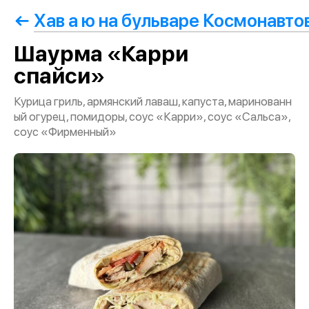
Хав а ю на бульваре Космонавто
Шаурма «Карри
спайси»
Курица гриль, армянский лаваш, капуста, маринованн
ый огурец, помидоры, соус «Карри», соус «Сальса»,
соус «Фирменный»