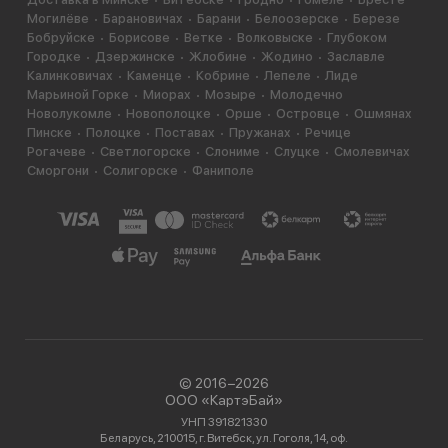
Могилёве
Барановичах
Барани
Белоозерске
Березе
Бобруйске
Борисове
Ветке
Волковыске
Глубоком
Городке
Дзержинске
Жлобине
Жодино
Заславле
Калинковичах
Каменце
Кобрине
Лепеле
Лиде
Марьиной Горке
Миорах
Мозыре
Молодечно
Новолукомле
Новополоцке
Орше
Островце
Ошмянах
Пинске
Полоцке
Поставах
Пружанах
Речице
Рогачеве
Светлогорске
Слониме
Слуцке
Смолевичах
Сморгони
Солигорске
Фаниполе
© 2016−2026
ООО «КартэБай»
УНП 391821330
Беларусь, 210015, г. Витебск, ул. Гоголя, 14, оф.