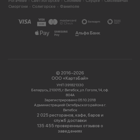
Рогачеве
Светлогорске
Слониме
Слуцке
Смолевичах
Сморгони
Солигорске
Фаниполе
© 2016−2026
ООО «КартэБай»
УНП 391821330
Беларусь, 210015, г. Витебск, ул. Гоголя, 14, оф.
804А
Зарегистрировано 05.10.2018
Администрацией Октябрьского района г.
Витебск
2 025 ресторанов, кафе, баров и
служб доставки
135 455 проверенных отзывов о
заведениях