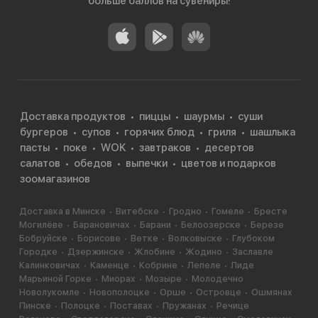
больше баллов на сувениры!
Доставка продуктов
пиццы
шаурмы
суши
бургеров
супов
горячих блюд
гриля
шашлыка
пасты
поке
WOK
завтраков
десертов
салатов
обедов
выпечки
цветов и подарков
зоомагазинов
Доставка в Минске
Витебске
Гродно
Гомеле
Бресте
Могилёве
Барановичах
Барани
Белоозерске
Березе
Бобруйске
Борисове
Ветке
Волковыске
Глубоком
Городке
Дзержинске
Жлобине
Жодино
Заславле
Калинковичах
Каменце
Кобрине
Лепеле
Лиде
Марьиной Горке
Миорах
Мозыре
Молодечно
Новолукомле
Новополоцке
Орше
Островце
Ошмянах
Пинске
Полоцке
Поставах
Пружанах
Речице