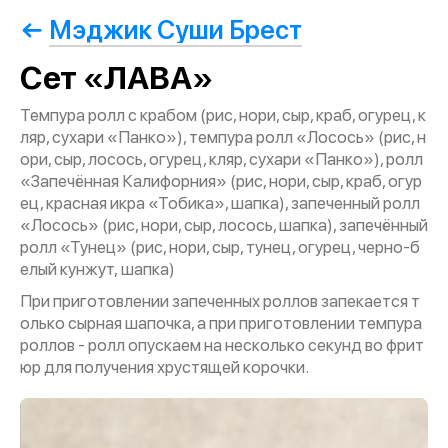
Мэджик Суши Брест
Сет «ЛАВА»
Темпура ролл с крабом (рис, нори, сыр, краб, огурец, к
ляр, сухари «Панко»), темпура ролл «Лосось» (рис, н
ори, сыр, лосось, огурец, кляр, сухари «Панко»), ролл
«Запечённая Калифорния» (рис, нори, сыр, краб, огур
ец, красная икра «Тобика», шапка), запеченный ролл
«Лосось» (рис, нори, сыр, лосось, шапка), запечённый
ролл «Тунец» (рис, нори, сыр, тунец, огурец, черно-б
елый кунжут, шапка)
При приготовлении запеченных роллов запекается т
олько сырная шапочка, а при приготовлении темпура
роллов - ролл опускаем на несколько секунд во фрит
юр для получения хрустящей корочки.