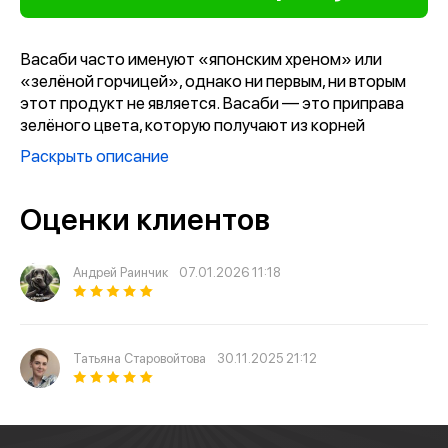
Васаби часто именуют «японским хреном» или
«зелёной горчицей», однако ни первым, ни вторым
этот продукт не является. Васаби — это приправа
зелёного цвета, которую получают из корней
растения под названием Эвтрема.
Раскрыть описание
Оценки клиентов
Андрей Раинчик
07.01.2026 11:18
Татьяна Старовойтова
30.11.2025 21:12
В Беларуси васаби часто подают вместе с роллами,