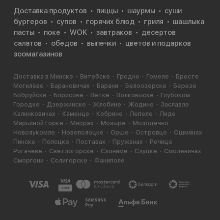
Доставка продуктов
пиццы
шаурмы
суши
бургеров
супов
горячих блюд
гриля
шашлыка
пасты
поке
WOK
завтраков
десертов
салатов
обедов
выпечки
цветов и подарков
зоомагазинов
Доставка в Минске
Витебске
Гродно
Гомеле
Бресте
Могилёве
Барановичах
Барани
Белоозерске
Березе
Бобруйске
Борисове
Ветке
Волковыске
Глубоком
Городке
Дзержинске
Жлобине
Жодино
Заславле
Калинковичах
Каменце
Кобрине
Лепеле
Лиде
Марьиной Горке
Миорах
Мозыре
Молодечно
Новолукомле
Новополоцке
Орше
Островце
Ошмянах
Пинске
Полоцке
Поставах
Пружанах
Речице
Рогачеве
Светлогорске
Слониме
Слуцке
Смолевичах
Сморгони
Солигорске
Фаниполе