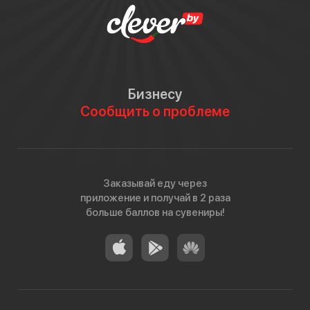
где содержится сырая рыба. И это неудивительно,
ведь васаби обладает сильными антимикробными
свойствами. А ещё эта приправа защищает наши
зубки и борется с кариесом, помогает
предотвратить образование тромбов и сражается с
раковыми клетками — одна польза, куда ни глянь!
Бизнесу
Сообщить о проблеме
Но есть и минус: настоящее корневище для васаби
можно найти только в Японии, где 1 кг стоит около
200 евро. Из-за дороговизны у нас чаще продают
подобие васаби в виде порошка или пасты: хрен,
пищевые красители, специи. Поэтому не поленитесь
Заказывай еду через
спросить у Вашего официанта, из чего состоит
приложение и получай в 2 раза
васаби в их кафе.
больше баллов на сувениры!