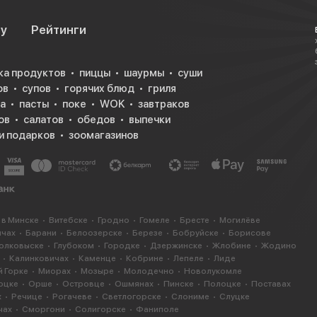
су
Рейтинги
ка продуктов
пиццы
шаурмы
суши
ов
супов
горячих блюд
гриля
а
пасты
поке
WOK
завтраков
ов
салатов
обедов
выпечки
и подарков
зоомагазинов
 в Минске
Витебске
Гродно
Гомеле
Бресте
Могилёве
ичах
Барани
Белоозерске
Березе
Бобруйске
Борисове
олковыске
Глубоком
Городке
Дзержинске
Жлобине
Жодино
Калинковичах
Каменце
Кобрине
Лепеле
Лиде
 Горке
Миорах
Мозыре
Молодечно
Новолукомле
оцке
Орше
Островце
Ошмянах
Пинске
Полоцке
Поставах
х
Речице
Рогачеве
Светлогорске
Слониме
Слуцке
чах
Сморгони
Солигорске
Фаниполе