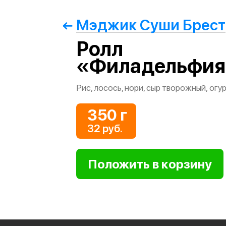
Мэджик Суши Брест
Ролл
«Филадельфи
Рис, лосось, нори, сыр творожный, огу
350 г
32 руб.