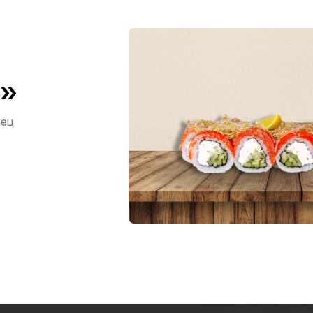
я»
рец