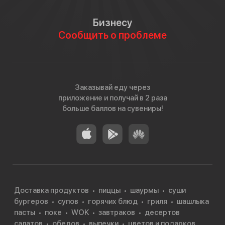
Бизнесу
Сообщить о проблеме
Заказывай еду через
приложение и получай в 2 раза
больше баллов на сувениры!
Доставка продуктов
пиццы
шаурмы
суши
бургеров
супов
горячих блюд
гриля
шашлыка
пасты
поке
WOK
завтраков
десертов
салатов
обедов
выпечки
цветов и подарков