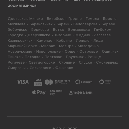
зоомагазинов
Доставка в Минске
Витебске
Гродно
Гомеле
Бресте
Могилёве
Барановичах
Барани
Белоозерске
Березе
Бобруйске
Борисове
Ветке
Волковыске
Глубоком
Городке
Дзержинске
Жлобине
Жодино
Заславле
Калинковичах
Каменце
Кобрине
Лепеле
Лиде
Марьиной Горке
Миорах
Мозыре
Молодечно
Новолукомле
Новополоцке
Орше
Островце
Ошмянах
Пинске
Полоцке
Поставах
Пружанах
Речице
Рогачеве
Светлогорске
Слониме
Слуцке
Смолевичах
Сморгони
Солигорске
Фаниполе