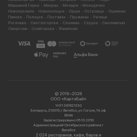
Марьиной Горке
Миорах
Мозыре
Молодечно
Новолукомле
Новополоцке
Орше
Островце
Ошмянах
Пинске
Полоцке
Поставах
Пружанах
Речице
Рогачеве
Светлогорске
Слониме
Слуцке
Смолевичах
Сморгони
Солигорске
Фаниполе
© 2016−2026
ООО «КартэБай»
УНП 391821330
Беларусь, 210015, г. Витебск, ул. Гоголя, 14, оф.
804А
Зарегистрировано 05.10.2018
Администрацией Октябрьского района г.
Витебск
2 024 ресторанов, кафе, баров и