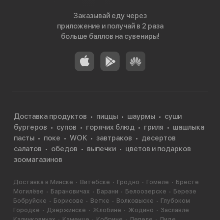
Заказывай еду через
приложение и получай в 2 раза
больше баллов на сувениры!
Доставка продуктов
пиццы
шаурмы
суши
бургеров
супов
горячих блюд
гриля
шашлыка
пасты
поке
WOK
завтраков
десертов
салатов
обедов
выпечки
цветов и подарков
зоомагазинов
Доставка в Минске
Витебске
Гродно
Гомеле
Бресте
Могилёве
Барановичах
Барани
Белоозерске
Березе
Бобруйске
Борисове
Ветке
Волковыске
Глубоком
Городке
Дзержинске
Жлобине
Жодино
Заславле
Калинковичах
Каменце
Кобрине
Лепеле
Лиде