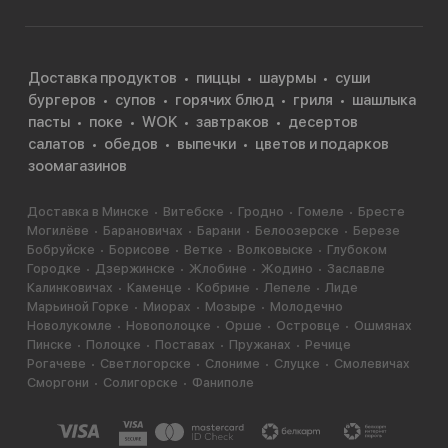
Доставка продуктов
пиццы
шаурмы
суши
бургеров
супов
горячих блюд
гриля
шашлыка
пасты
поке
WOK
завтраков
десертов
салатов
обедов
выпечки
цветов и подарков
зоомагазинов
Доставка в Минске
Витебске
Гродно
Гомеле
Бресте
Могилёве
Барановичах
Барани
Белоозерске
Березе
Бобруйске
Борисове
Ветке
Волковыске
Глубоком
Городке
Дзержинске
Жлобине
Жодино
Заславле
Калинковичах
Каменце
Кобрине
Лепеле
Лиде
Марьиной Горке
Миорах
Мозыре
Молодечно
Новолукомле
Новополоцке
Орше
Островце
Ошмянах
Пинске
Полоцке
Поставах
Пружанах
Речице
Рогачеве
Светлогорске
Слониме
Слуцке
Смолевичах
Сморгони
Солигорске
Фаниполе