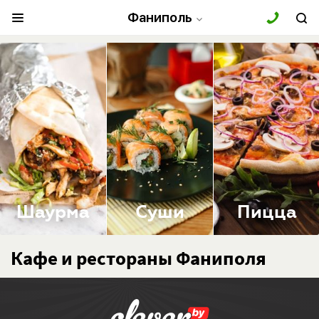
Фаниполь
Шаурма
Суши
Пицца
Кафе и рестораны Фаниполя