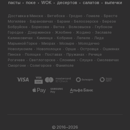
пасты
поке
WOK
десертов
салатов
выпечки
Доставка в Минске
Витебске
Гродно
Гомеле
Бресте
Могилёве
Барановичах
Барани
Белоозерске
Березе
Бобруйске
Борисове
Ветке
Волковыске
Глубоком
Городке
Дзержинске
Жлобине
Жодино
Заславле
Калинковичах
Каменце
Кобрине
Лепеле
Лиде
Марьиной Горке
Миорах
Мозыре
Молодечно
Новолукомле
Новополоцке
Орше
Островце
Ошмянах
Пинске
Полоцке
Поставах
Пружанах
Речице
Рогачеве
Светлогорске
Слониме
Слуцке
Смолевичах
Сморгони
Солигорске
Фаниполе
© 2016−2026