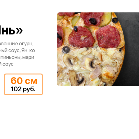
Янь»
нованные огурц
ый соус, Ян: ко
мпиньоны, мари
й соус
60 см
102 руб.