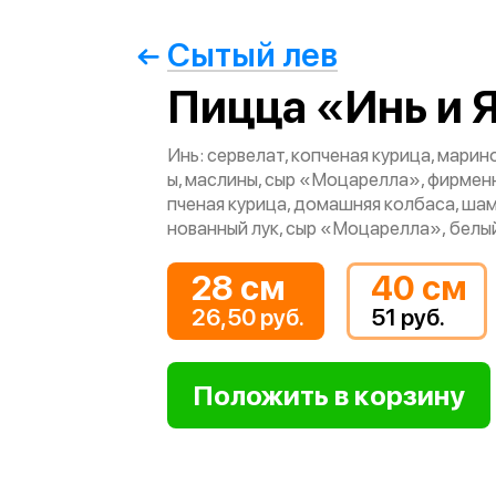
Сытый лев
Пицца «Инь и 
Инь: сервелат, копченая курица, мари
ы, маслины, сыр «Моцарелла», фирменн
пченая курица, домашняя колбаса, ша
нованный лук, сыр «Моцарелла», белы
28 см
40 см
26,50 руб.
51 руб.