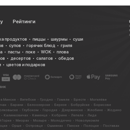
су
Рейтинги
ка продуктов
пиццы
шаурмы
суши
ов
супов
горячих блюд
гриля
а
пасты
поке
WOK
плова
ков
десертов
салатов
обедов
и
цветов и подарков
 в Минске
Витебске
Гродно
Гомеле
Бресте
Могилёве
ичах
Барани
Белоозерске
Березе
Бобруйске
Борисове
олковыске
Глубоком
Городке
Дзержинске
Жлобине
Жодино
Калинковичах
Каменце
Кобрине
Лепеле
Лиде
 Горке
Миорах
Мозыре
Молодечно
Новолукомле
оцке
Орше
Островце
Ошмянах
Пинске
Полоцке
Поставах