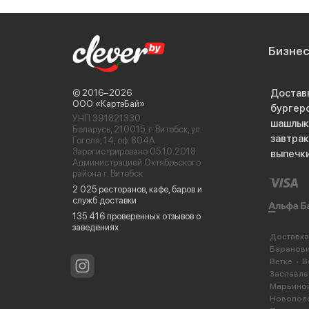
Бизне
Достав
© 2016−2026
ООО «КартэБай»
бургер
УНП 391821330
шашлык
Беларусь, 210015, г. Витебск, ул.
завтра
Гоголя, 14, оф. 804А
Зарегистрировано 05.10.2018
выпечк
Администрацией Октябрьского
района г. Витебск
2 025 ресторанов, кафе, баров и
служб доставки
135 416 проверенных отзывов о
заведениях
Доставка
Баранов
Ветке
В
Заславле
Марьиной
Новопол