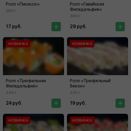
Ролл «Пикассо»
Ролл «Гавайская
Филадельфия»
260 г
360 г
17 руб.
29 руб.
НОВИНКА
НОВИНКА
Ролл «Трюфельная
Ролл «Трюфельный
Филадельфия»
бекон»
340 г
320 г
24 руб.
19 руб.
НОВИНКА
НОВИНКА