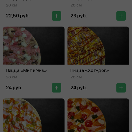
28 см
28 см
22,50 руб.
23 руб.
Пицца «Мит и Чиз»
Пицца «Хот‑дог»
28 см
28 см
24 руб.
24 руб.