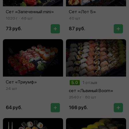
Сет «Запеченный mini»
Сет «Лот 5»
1020 г
48 шт
40 шт
73 руб.
87 руб.
Сет «Триумф»
5.0
1 отзыв
24 шт
сет «Львиный Boom»
2540 г
80 шт
64 руб.
166 руб.