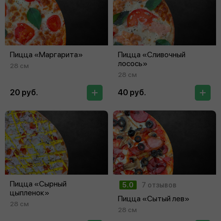
Пицца «Маргарита»
Пицца «Сливочный
лосось»
28 см
28 см
20 руб.
40 руб.
Пицца «Сырный
5.0
7 отзывов
цыпленок»
Пицца «Сытый лев»
28 см
28 см