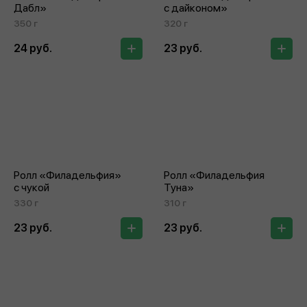
Дабл»
с дайконом»
350 г
320 г
24 руб.
23 руб.
Ролл «Филадельфия»
Ролл «Филадельфия
с чукой
Туна»
330 г
310 г
23 руб.
23 руб.