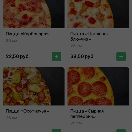
Пицца «Карбонара»
Пицца «Цыплёнок
блю‑чиз»
28 см
28 см
22,50 руб.
38,50 руб.
Пицца «Охотничья»
Пицца «Сырная
пепперони»
28 см
28 см