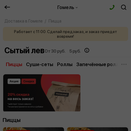
Гомель
Доставка в Гомеле
Пицца
Работает с 11:00. Сделай предзаказ, и заказ приедет
вовремя!
Сытый лев
От 30 руб.
5 руб.
Пиццы
Суши-сеты
Роллы
Запечённые роллы
С
Пиццы