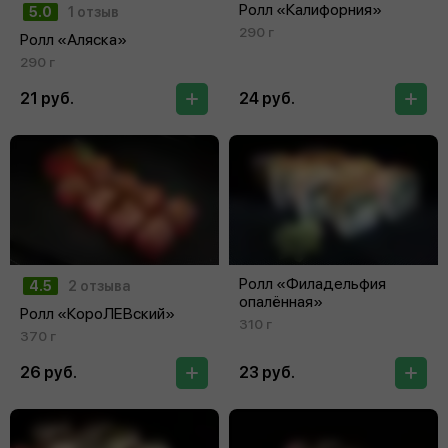
Ролл «Калифорния»
5.0
1 отзыв
290 г
Ролл «Аляска»
290 г
21 руб.
24 руб.
Ролл «Филадельфия
4.5
2 отзыва
опалённая»
Ролл «КороЛЕВский»
310 г
370 г
26 руб.
23 руб.