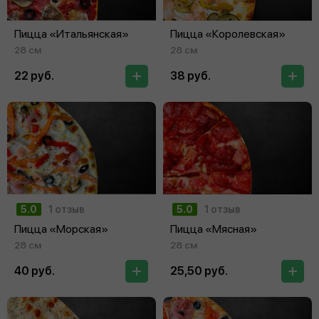
Пицца «Итальянская»
Пицца «Королевская»
28 см
28 см
22 руб.
38 руб.
5.0
1 отзыв
5.0
1 отзыв
Пицца «Морская»
Пицца «Мясная»
28 см
28 см
40 руб.
25,50 руб.