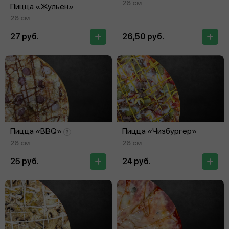
28 см
Пицца «Жульен»
28 см
27 руб.
26,50 руб.
Пицца «BBQ»
Пицца «Чизбургер»
28 см
28 см
25 руб.
24 руб.