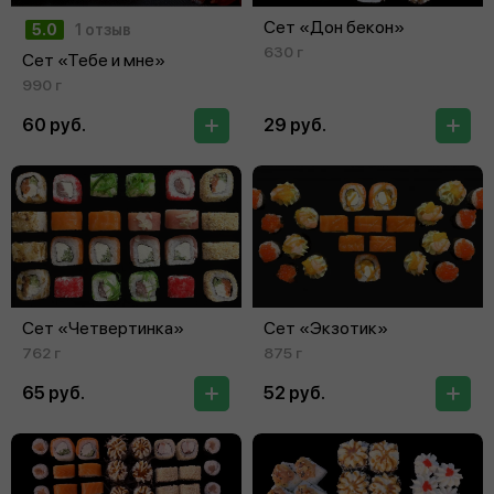
Сет «Дон бекон»
5.0
1 отзыв
630 г
Сет «Тебе и мне»
990 г
60 руб.
29 руб.
Сет «Четвертинка»
Сет «Экзотик»
762 г
875 г
65 руб.
52 руб.