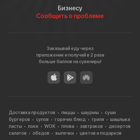
Бизнесу
Сообщить о проблеме
Заказывай еду через
приложение и получай в 2 раза
больше баллов на сувениры!
Доставка продуктов
пиццы
шаурмы
суши
бургеров
супов
горячих блюд
гриля
шашлыка
пасты
поке
WOK
плова
завтраков
десертов
салатов
обедов
выпечки
цветов и подарков