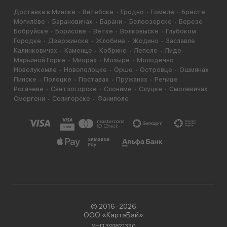
Доставка в Минске
Витебске
Гродно
Гомеле
Бресте
Могилёве
Барановичах
Барани
Белоозерске
Березе
Бобруйске
Борисове
Ветке
Волковыске
Глубоком
Городке
Дзержинске
Жлобине
Жодино
Заславле
Калинковичах
Каменце
Кобрине
Лепеле
Лиде
Марьиной Горке
Миорах
Мозыре
Молодечно
Новолукомле
Новополоцке
Орше
Островце
Ошмянах
Пинске
Полоцке
Поставах
Пружанах
Речице
Рогачеве
Светлогорске
Слониме
Слуцке
Смолевичах
Сморгони
Солигорске
Фаниполе
© 2016−2026
ООО «КартэБай»
УНП 391821330