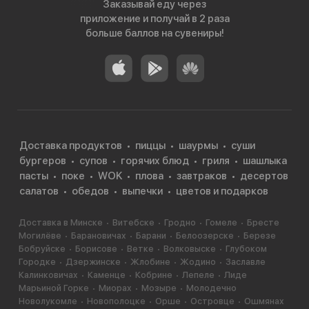
Заказывай еду через
приложение и получай в 2 раза
больше баллов на сувениры!
Доставка продуктов
пиццы
шаурмы
суши
бургеров
супов
горячих блюд
гриля
шашлыка
пасты
поке
WOK
плова
завтраков
десертов
салатов
обедов
выпечки
цветов и подарков
Доставка в Минске
Витебске
Гродно
Гомеле
Бресте
Могилёве
Барановичах
Барани
Белоозерске
Березе
Бобруйске
Борисове
Ветке
Волковыске
Глубоком
Городке
Дзержинске
Жлобине
Жодино
Заславле
Калинковичах
Каменце
Кобрине
Лепеле
Лиде
Марьиной Горке
Миорах
Мозыре
Молодечно
Новолукомле
Новополоцке
Орше
Островце
Ошмянах