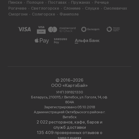
Пинске
Полоцке
Поставах
Пружанах
Речице
Рогачеве
Светлогорске
Слониме
Слуцке
Смолевичах
Сморгони
Солигорске
Фаниполе
© 2016−2026
ООО «КартэБай»
УНП 391821330
Беларусь, 210015, г. Витебск, ул. Гоголя, 14, оф.
804А
Зарегистрировано 05.10.2018
Администрацией Октябрьского района г.
Витебск
2 022 ресторанов, кафе, баров и
служб доставки
135 409 проверенных отзывов о
заведениях