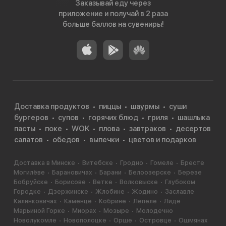
Заказывай еду через
приложение и получай в 2 раза
больше баллов на сувениры!
Доставка продуктов
пиццы
шаурмы
суши
бургеров
супов
горячих блюд
гриля
шашлыка
пасты
поке
WOK
плова
завтраков
десертов
салатов
обедов
выпечки
цветов и подарков
Доставка в Минске
Витебске
Гродно
Гомеле
Бресте
Могилёве
Барановичах
Барани
Белоозерске
Березе
Бобруйске
Борисове
Ветке
Волковыске
Глубоком
Городке
Дзержинске
Жлобине
Жодино
Заславле
Калинковичах
Каменце
Кобрине
Лепеле
Лиде
Марьиной Горке
Миорах
Мозыре
Молодечно
Новолукомле
Новополоцке
Орше
Островце
Ошмянах