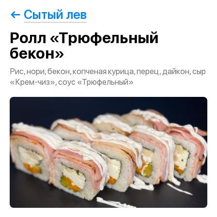
Сытый лев
Ролл «Трюфельный
бекон»
Рис, нори, бекон, копченая курица, перец, дайкон, сыр
«Крем-чиз», соус «Трюфельный»