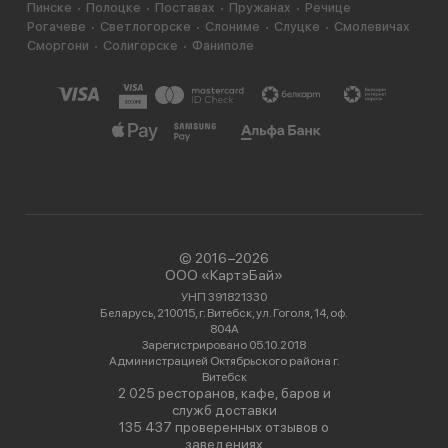
Пинске
Полоцке
Поставах
Пружанах
Речице
Рогачеве
Светлогорске
Слониме
Слуцке
Смолевичах
Сморгони
Солигорске
Фаниполе
© 2016−2026
ООО «КартэБай»
УНП 391821330
Беларусь, 210015, г. Витебск, ул. Гоголя, 14, оф.
804А
Зарегистрировано 05.10.2018
Администрацией Октябрьского района г.
Витебск
2 025 ресторанов, кафе, баров и
служб доставки
135 437 проверенных отзывов о
заведениях