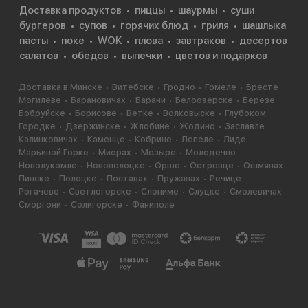
Доставка продуктов
пиццы
шаурмы
суши
водоросли и кунжутное масло. Как видим, это очень
бургеров
супов
горячих блюд
гриля
шашлыка
похоже на карпаччо или тартар. В то время как наша
пасты
поке
WOK
плова
завтраков
десертов
версия по составу больше напоминает… суши!
салатов
обедов
выпечки
цветов и подарков
Сегодня во всём мире поке — это настоящийфуд-
тренд. Во-первых, это здоровое и вкусное питание.
Доставка в Минске
Витебске
Гродно
Гомеле
Бресте
Могилёве
Барановичах
Барани
Белоозерске
Березе
Во-вторых, это красиво! Поэтому доставайте
Бобруйске
Борисове
Ветке
Волковыске
Глубоком
скорее свой телефон и делайте сочную фотографию
Городке
Дзержинске
Жлобине
Жодино
Заславле
с поке!
Калинковичах
Каменце
Кобрине
Лепеле
Лиде
Марьиной Горке
Миорах
Мозыре
Молодечно
Новолукомле
Новополоцке
Орше
Островце
Ошмянах
Пинске
Полоцке
Поставах
Пружанах
Речице
Рогачеве
Светлогорске
Слониме
Слуцке
Смолевичах
Сморгони
Солигорске
Фаниполе