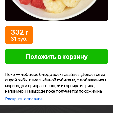
332 г
31 руб.
Поке — любимое блюдо всех гавайцев. Делается из
сырой рыбы, измельчённой кубиками, с добавлением
маринада и приправ, овощей и гарнира из риса,
например. На выходе поке получается похожим на
салат — идеальная закуска и в то же время вполне
Раскрыть описание
самостоятельное основное блюдо.