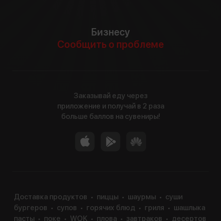
Бизнесу
Сообщить о проблеме
Заказывай еду через
приложение и получай в 2 раза
больше баллов на сувениры!
Доставка продуктов
пиццы
шаурмы
суши
бургеров
супов
горячих блюд
гриля
шашлыка
пасты
поке
WOK
плова
завтраков
десертов