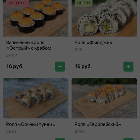
ОСТРОЕ
ВЕГГИ
Запеченный ролл
Ролл «Фьюджи»
«Острый» с крабом
220 г
240 г
16 руб.
19 руб.
Ролл «Сочный тунец»
Ролл «Европейский»
250 г
270 г