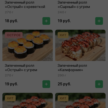
Запеченный ролл
Запеченный ролл
«Острый» с креветкой
«Сырный» с угрем
270 г
240 г
18 руб.
19 руб.
ОСТРОЕ
ХИТ
Запеченный ролл
Запеченный ролл
«Острый» с угрем
«Калифорния»
270 г
290 г
19 руб.
25 руб.
ХИТ
ХИТ