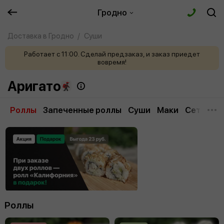
Гродно
Доставка в Гродно
Суши
Работает с 11:00. Сделай предзаказ, и заказ приедет
вовремя!
Аригато
Роллы
Запеченные роллы
Суши
Маки
Сеты
Су
Роллы