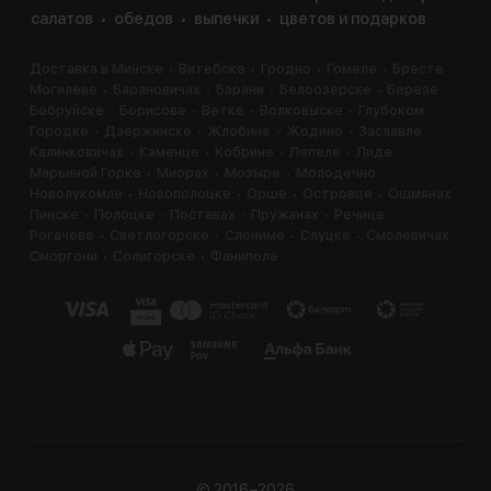
салатов
обедов
выпечки
цветов и подарков
Доставка в Минске
Витебске
Гродно
Гомеле
Бресте
Могилёве
Барановичах
Барани
Белоозерске
Березе
Бобруйске
Борисове
Ветке
Волковыске
Глубоком
Городке
Дзержинске
Жлобине
Жодино
Заславле
Калинковичах
Каменце
Кобрине
Лепеле
Лиде
Марьиной Горке
Миорах
Мозыре
Молодечно
Новолукомле
Новополоцке
Орше
Островце
Ошмянах
Пинске
Полоцке
Поставах
Пружанах
Речице
Рогачеве
Светлогорске
Слониме
Слуцке
Смолевичах
Сморгони
Солигорске
Фаниполе
© 2016−2026