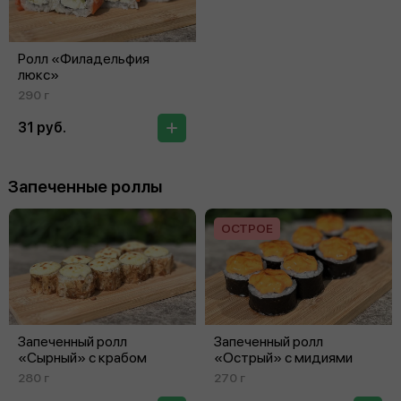
Ролл «Филадельфия
люкс»
290 г
31 руб.
Запеченные роллы
ОСТРОЕ
Запеченный ролл
Запеченный ролл
«Сырный» с крабом
«Острый» с мидиями
280 г
270 г