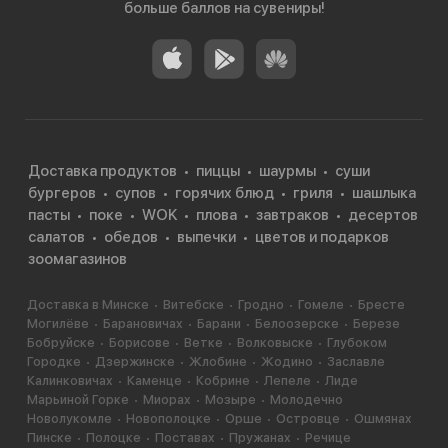
больше баллов на сувениры!
Доставка продуктов
пиццы
шаурмы
суши
бургеров
супов
горячих блюд
гриля
шашлыка
пасты
поке
WOK
плова
завтраков
десертов
салатов
обедов
выпечки
цветов и подарков
зоомагазинов
Доставка в Минске
Витебске
Гродно
Гомеле
Бресте
Могилёве
Барановичах
Барани
Белоозерске
Березе
Бобруйске
Борисове
Ветке
Волковыске
Глубоком
Городке
Дзержинске
Жлобине
Жодино
Заславле
Калинковичах
Каменце
Кобрине
Лепеле
Лиде
Марьиной Горке
Миорах
Мозыре
Молодечно
Новолукомле
Новополоцке
Орше
Островце
Ошмянах
Пинске
Полоцке
Поставах
Пружанах
Речице