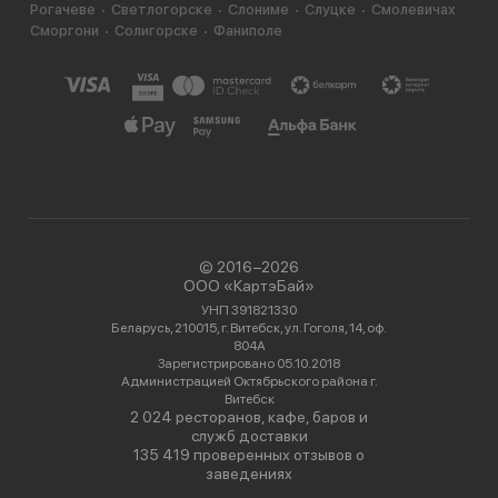
Рогачеве
Светлогорске
Слониме
Слуцке
Смолевичах
Сморгони
Солигорске
Фаниполе
© 2016−2026
ООО «КартэБай»
УНП 391821330
Беларусь, 210015, г. Витебск, ул. Гоголя, 14, оф.
804А
Зарегистрировано 05.10.2018
Администрацией Октябрьского района г.
Витебск
2 024 ресторанов, кафе, баров и
служб доставки
135 419 проверенных отзывов о
заведениях