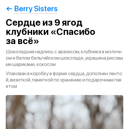
Berry Sisters
Сердце из 9 ягод
клубники «Спасибо
за всё»
Шоколадная надпись с арахисом, клубника в молочн
ом и белом бельгийском шоколаде, украшена рисовы
ми шариками, кокосом
Упакован в коробку в форме сердца, дополнен ленто
й, визиткой, памяткой по хранению и подарочным пак
етом