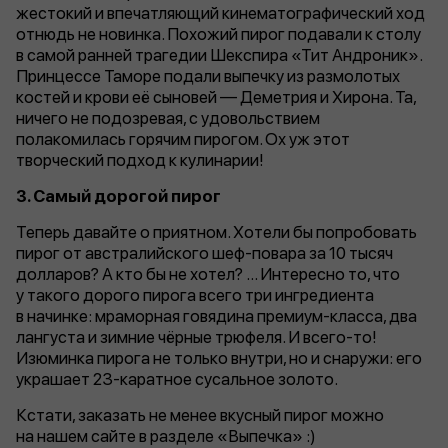
жестокий и впечатляющий кинематографический ход
отнюдь не новинка. Похожий пирог подавали к столу
в самой ранней трагедии Шекспира «Тит Андроник».
Принцессе Таморе подали выпечку из размолотых
костей и крови её сыновей — Деметрия и Хирона. Та,
ничего не подозревая, с удовольствием
полакомилась горячим пирогом. Ох уж этот
творческий подход к кулинарии!
3.
Самый дорогой пирог
Теперь давайте о приятном. Хотели бы попробовать
пирог от австралийского шеф-повара за 10 тысяч
долларов? А кто бы не хотел? ... Интересно то, что
у такого дорого пирога всего три ингредиента
в начинке: мраморная говядина премиум-класса, два
лангуста и зимние чёрные трюфеля. И всего-то!
Изюминка пирога не только внутри, но и снаружи: его
украшает 23-каратное сусальное золото.
Кстати, заказать не менее вкусный пирог можно
на нашем сайте в разделе «Выпечка» :)