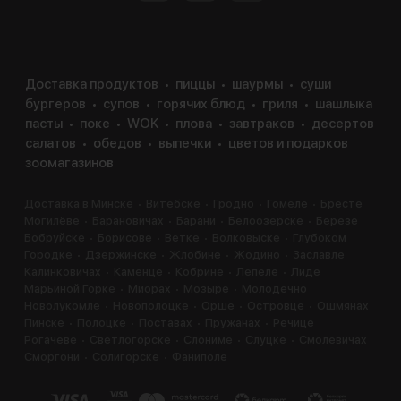
Доставка продуктов
пиццы
шаурмы
суши
бургеров
супов
горячих блюд
гриля
шашлыка
пасты
поке
WOK
плова
завтраков
десертов
салатов
обедов
выпечки
цветов и подарков
зоомагазинов
Доставка в Минске
Витебске
Гродно
Гомеле
Бресте
Могилёве
Барановичах
Барани
Белоозерске
Березе
Бобруйске
Борисове
Ветке
Волковыске
Глубоком
Городке
Дзержинске
Жлобине
Жодино
Заславле
Калинковичах
Каменце
Кобрине
Лепеле
Лиде
Марьиной Горке
Миорах
Мозыре
Молодечно
Новолукомле
Новополоцке
Орше
Островце
Ошмянах
Пинске
Полоцке
Поставах
Пружанах
Речице
Рогачеве
Светлогорске
Слониме
Слуцке
Смолевичах
Сморгони
Солигорске
Фаниполе