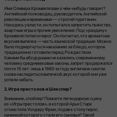
Имя Оливера Кромвеля вам о чём-нибудь говорит?
Английский полководец, руководитель Английской
революции и временами — строгий пуританин.
Находясь у власти, он попытался запретить пьянство,
азартные игры и прочие увеселения. Под «раздачу»
Кромвеля попал и пирог. Он посчитал, что ароматная
вкусная выпечка — часть языческой традиции. Можно
было подвергнуться наказанию за блюдо, которое
традиционно готовили перед Рождеством.
Какими бы абсурдными не казались современному
человеку средневековые законы, запрет продержался
почти 15 лет: лишь в 1660-м году англичане смогли
снова насладиться выпечкой, вкус которой они уже
успели забыть.
2.
Игра престолов и Шекспир?
Внимание, спойлер! Помните легендарную сцену
из «Игры престолов», в которой Арья Старк
отомстила Уолдеру Фрею, подав к столу пирог,
начинкой которого стали его сыновья? Такой