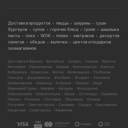
Доставка продуктов
пиццы
шаурмы
суши
бургеров
супов
горячих блюд
гриля
шашлыка
пасты
поке
WOK
плова
завтраков
десертов
салатов
обедов
выпечки
цветов и подарков
зоомагазинов
Доставка в Минске
Витебске
Гродно
Гомеле
Бресте
Могилёве
Барановичах
Барани
Белоозерске
Березе
Бобруйске
Борисове
Ветке
Волковыске
Глубоком
Городке
Дзержинске
Жлобине
Жодино
Заславле
Калинковичах
Каменце
Кобрине
Лепеле
Лиде
Марьиной Горке
Миорах
Мозыре
Молодечно
Новолукомле
Новополоцке
Орше
Островце
Ошмянах
Пинске
Полоцке
Поставах
Пружанах
Речице
Рогачеве
Светлогорске
Слониме
Слуцке
Смолевичах
Сморгони
Солигорске
Фаниполе