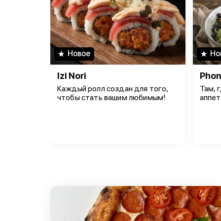
Новое
Но
Izi Nori
Phon
Каждый ролл создан для того,
Там, 
чтобы стать вашим любимым!
аппет