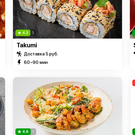
4.3
3
Takumi
Доставка 5 руб.
60−90 мин
4.6
1