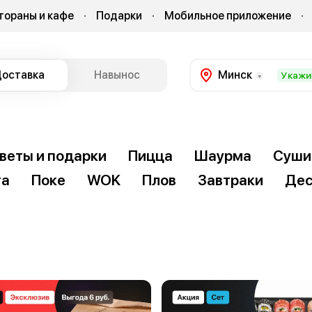
тораны и кафе
Подарки
Мобильное приложение
оставка
Навынос
Минск
Укажи
веты и подарки
Пицца
Шаурма
Суши
та
Поке
WOK
Плов
Завтраки
Дес