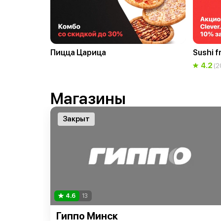
Пицца Царица
Sushi f
4.2
(2
Магазины
Закрыт
4.6
13
Гиппо Минск