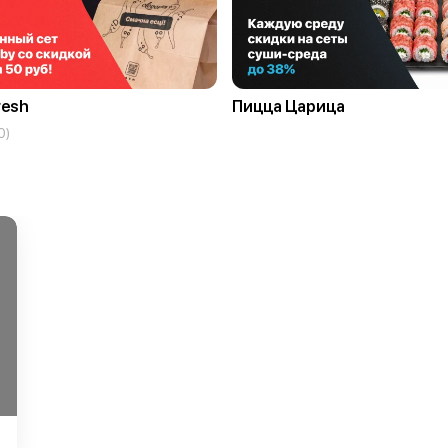
resh
Пицца Царица
0)