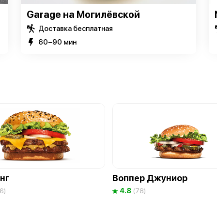
Garage на Могилёвской
Доставка бесплатная
60−90 мин
нг
Воппер Джуниор
4.8
6)
(78)