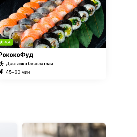
4.4
14
РококоФуд
Доставка бесплатная
45−60 мин