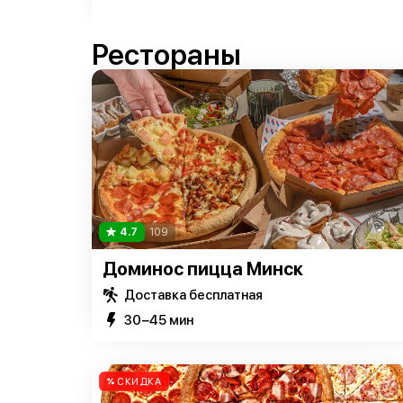
Рестораны
4.7
109
Доминос пицца Минск
Доставка бесплатная
30−45 мин
СКИДКА