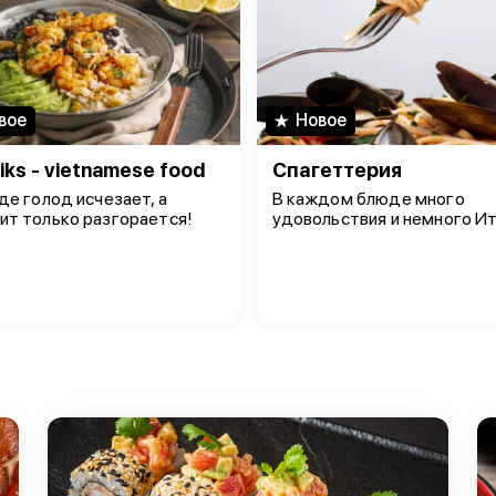
вое
Новое
iks - vietnamese food
Спагеттерия
где голод исчезает, а
В каждом блюде много
ит только разгорается!
удовольствия и немного Ит