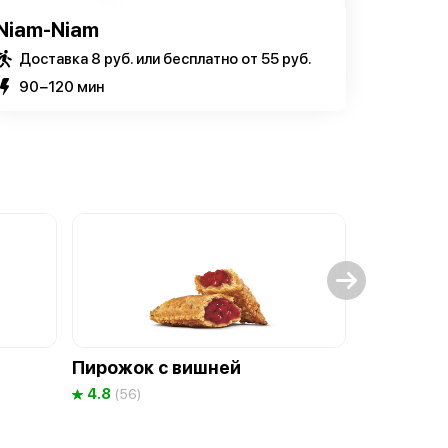
Niam-Niam
Доставка 8 руб. или бесплатно от 55 руб.
90−120 мин
Пирожок с вишней
Чикен «Т
4.8
4.9
(56)
(53)