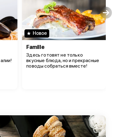
Новое
Новое
Famille
Пицца 
Здесь готовят не только
Корона мо
алии!
вкусные блюда, но и прекрасные
Царский 
поводы собраться вместе!