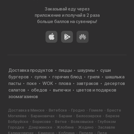
Заказывай еду через
приложение и получай в 2 раза
больше баллов на сувениры!
Доставка продуктов
пиццы
шаурмы
суши
бургеров
супов
горячих блюд
гриля
шашлыка
пасты
поке
WOK
плова
завтраков
десертов
салатов
обедов
выпечки
цветов и подарков
зоомагазинов
Доставка в Минске
Витебске
Гродно
Гомеле
Бресте
Могилёве
Барановичах
Барани
Белоозерске
Березе
Бобруйске
Борисове
Ветке
Волковыске
Глубоком
Городке
Дзержинске
Жлобине
Жодино
Заславле
Калинковичах
Каменце
Кобрине
Лепеле
Лиде