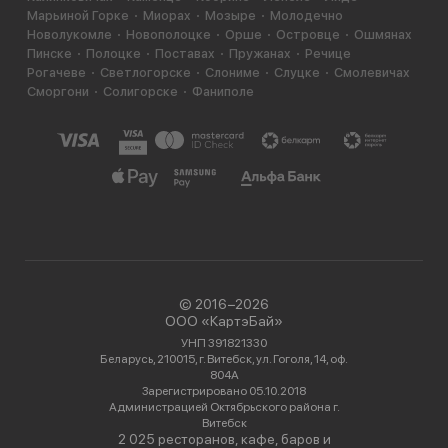
Марьиной Горке
Миорах
Мозыре
Молодечно
Новолукомле
Новополоцке
Орше
Островце
Ошмянах
Пинске
Полоцке
Поставах
Пружанах
Речице
Рогачеве
Светлогорске
Слониме
Слуцке
Смолевичах
Сморгони
Солигорске
Фаниполе
© 2016−2026
ООО «КартэБай»
УНП 391821330
Беларусь, 210015, г. Витебск, ул. Гоголя, 14, оф.
804А
Зарегистрировано 05.10.2018
Администрацией Октябрьского района г.
Витебск
2 025 ресторанов, кафе, баров и