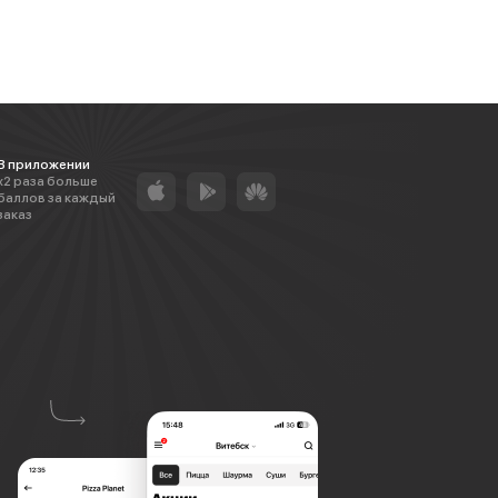
В приложении
х2 раза больше
баллов за каждый
заказ