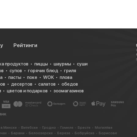
су
Рейтинги
ка продуктов
пиццы
шаурмы
суши
ов
супов
горячих блюд
гриля
а
пасты
поке
WOK
плова
ков
десертов
салатов
обедов
и
цветов и подарков
зоомагазинов
 в Минске
Витебске
Гродно
Гомеле
Бресте
Могилёве
ичах
Барани
Белоозерске
Березе
Бобруйске
Борисове