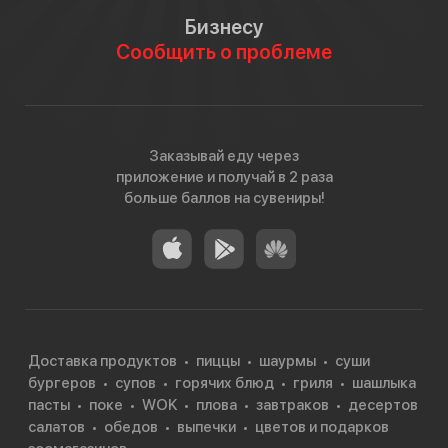
Бизнесу
Сообщить о проблеме
Заказывай еду через
приложение и получай в 2 раза
больше баллов на сувениры!
Доставка продуктов
пиццы
шаурмы
суши
бургеров
супов
горячих блюд
гриля
шашлыка
пасты
поке
WOK
плова
завтраков
десертов
салатов
обедов
выпечки
цветов и подарков