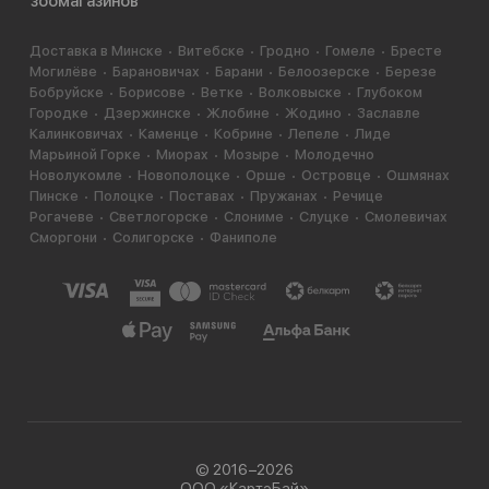
зоомагазинов
Доставка в Минске
Витебске
Гродно
Гомеле
Бресте
Могилёве
Барановичах
Барани
Белоозерске
Березе
Бобруйске
Борисове
Ветке
Волковыске
Глубоком
Городке
Дзержинске
Жлобине
Жодино
Заславле
Калинковичах
Каменце
Кобрине
Лепеле
Лиде
Марьиной Горке
Миорах
Мозыре
Молодечно
Новолукомле
Новополоцке
Орше
Островце
Ошмянах
Пинске
Полоцке
Поставах
Пружанах
Речице
Рогачеве
Светлогорске
Слониме
Слуцке
Смолевичах
Сморгони
Солигорске
Фаниполе
© 2016−2026
ООО «КартэБай»