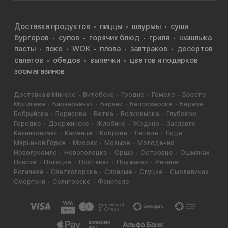
Доставка продуктов
пиццы
шаурмы
суши
бургеров
супов
горячих блюд
гриля
шашлыка
пасты
поке
WOK
плова
завтраков
десертов
салатов
обедов
выпечки
цветов и подарков
зоомагазинов
Доставка в Минске
Витебске
Гродно
Гомеле
Бресте
Могилёве
Барановичах
Барани
Белоозерске
Березе
Бобруйске
Борисове
Ветке
Волковыске
Глубоком
Городке
Дзержинске
Жлобине
Жодино
Заславле
Калинковичах
Каменце
Кобрине
Лепеле
Лиде
Марьиной Горке
Миорах
Мозыре
Молодечно
Новолукомле
Новополоцке
Орше
Островце
Ошмянах
Пинске
Полоцке
Поставах
Пружанах
Речице
Рогачеве
Светлогорске
Слониме
Слуцке
Смолевичах
Сморгони
Солигорске
Фаниполе